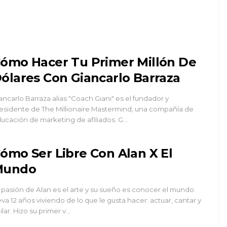
ómo Hacer Tu Primer Millón De
ólares Con Giancarlo Barraza
ancarlo Barraza alias "Coach Giani" es el fundador y
esidente de The Millionaire Mastermind, una compañía de
ucación de marketing de afiliados. G…
ómo Ser Libre Con Alan X El
Mundo
 pasión de Alan es el arte y su sueño es conocer el mundo.
eva 12 años viviendo de lo que le gusta hacer: actuar, cantar y
ilar. Hizo su primer v…