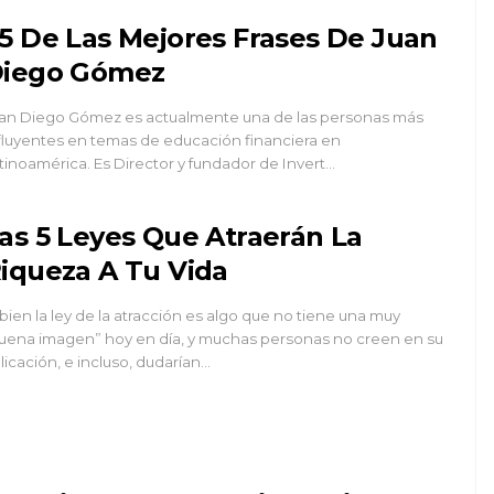
5 De Las Mejores Frases De Juan
iego Gómez
an Diego Gómez es actualmente una de las personas más
fluyentes en temas de educación financiera en
tinoamérica. Es Director y fundador de Invert…
as 5 Leyes Que Atraerán La
iqueza A Tu Vida
 bien la ley de la atracción es algo que no tiene una muy
uena imagen” hoy en día, y muchas personas no creen en su
licación, e incluso, dudarían…