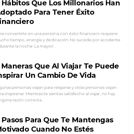
 Hábitos Que Los Millonarios Han
doptado Para Tener Éxito
inanciero
ra convertirte en una persona con éxito financiero requiere
cho tiempo, energía y dedicación; No sucede por accidente
durante la noche. La mayorí…
 Maneras Que Al Viajar Te Puede
nspirar Un Cambio De Vida
gunas personas viajan para relajarse y otras personas viajan
ra inspirarse. Mientras te sientas satisfecho al viajar, no hay
nguna razón correcta…
 Pasos Para Que Te Mantengas
otivado Cuando No Estés