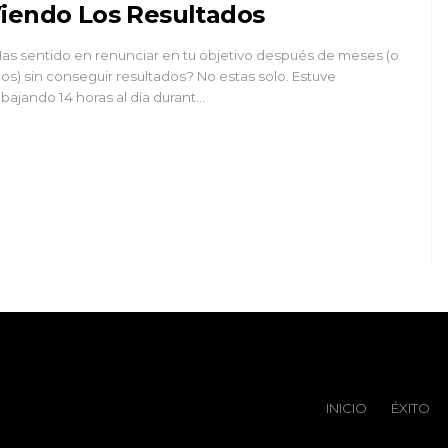
iendo Los Resultados
as sentido en renunciar en tu objetivo después de meses (o
os) sin conseguir resultados? No estas solo. Estuve
abajando 14 horas al día durant…
INICIO
ÉXITO‬