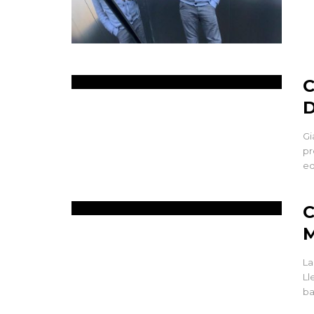
C
D
Gi
pr
ed
C
La
Ll
ba