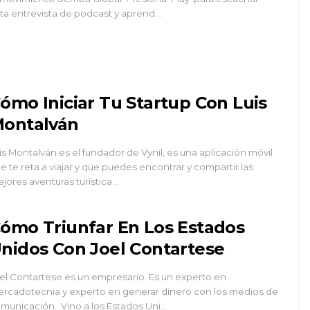
ta entrevista de podcast y aprend…
ómo Iniciar Tu Startup Con Luis
ontalván
is Montalván es el fundador de Vynil, es una aplicación móvil
e te reta a viajar y que puedes encontrar y compartir las
jores aventuras turística…
ómo Triunfar En Los Estados
nidos Con Joel Contartese
el Contartese es un empresario. Es un experto en
rcadotecnia y experto en generar dinero con los medios de
municación. Vino a los Estados Uni…