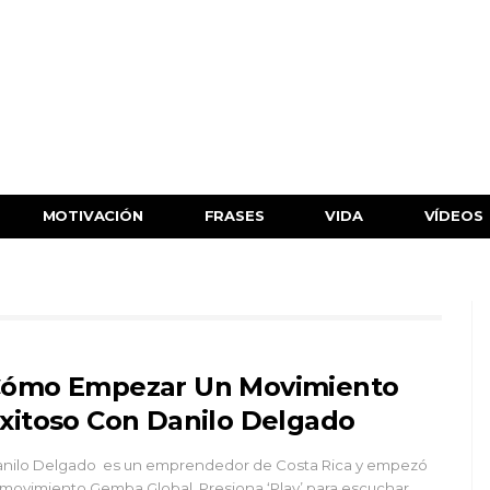
MOTIVACIÓN
FRASES
VIDA
VÍDEOS
ómo Empezar Un Movimiento
xitoso Con Danilo Delgado
nilo Delgado es un emprendedor de Costa Rica y empezó
 movimiento Gemba Global. Presiona ‘Play’ para escuchar