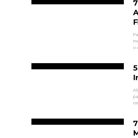
7
A
F
Pa
mu
o 
5
I
Al
pa
ni
7
M