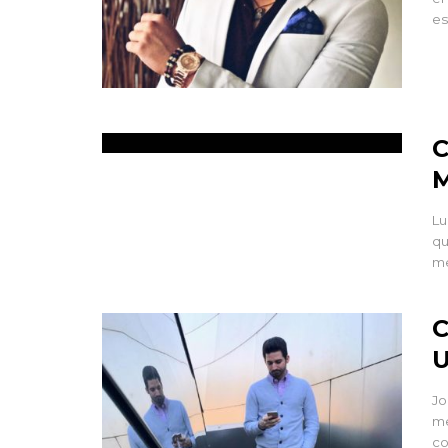
es
C
M
Lu
qu
me
C
U
Jo
me
co