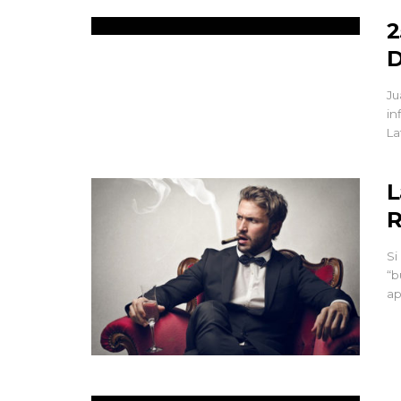
2
D
Ju
in
La
L
R
Si
“b
ap