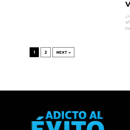
V
¿H
añ
tr
1
2
NEXT »