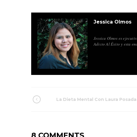
Jessica Olmos
Jessica Olmos es ejecuti
Adicto Al Éxito y esta en
La Dieta Mental Con Laura Posada
8 COMMENTS