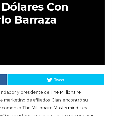
 Dólares Con
lo Barraza
Tweet
fundador y presidente de
The Millionaire
 marketing de afiliados. Giani encontró su
 y comenzó
The Millionaire Mastermind
, una
O y un sistema con paso a paso para generar