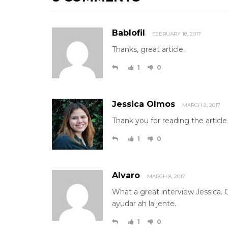
Bablofil
FEBRUARY 18, 2017
Thanks, great article.
1
0
Jessica Olmos
MARCH 2, 2017
Thank you for reading the article B
1
0
Alvaro
MARCH 8, 2017
What a great interview Jessica. 
ayudar ah la jente.
1
0