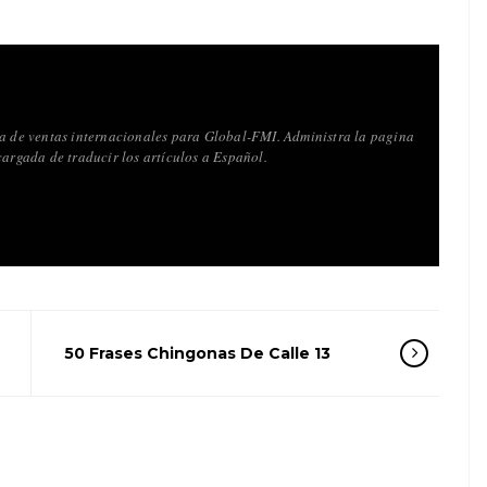
va de ventas internacionales para Global-FMI. Administra la pagina
cargada de traducir los artículos a Español.
50 Frases Chingonas De Calle 13