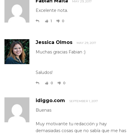
Fabian Maita
MAY 29, 2017
Excelente nota.
1
0
Jessica Olmos
MAY 29, 2017
Muchas gracias Fabian :)
Saludos!
0
0
idiggo.com
SEPTEMBER 1, 2017
Buenas
Muy motivante tu redacción y hay
demasiadas cosas que no sabía que me has