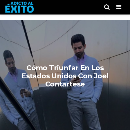
Men
Cómo Triunfar En Los
Estados Unidos Con Joel
Contartese