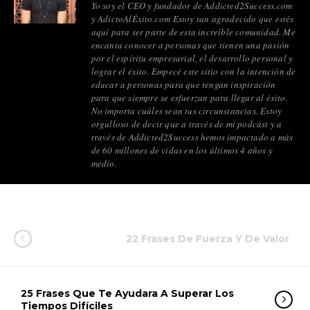
Yo soy el CEO y fundador de Addicted2Success.com
y AdictoAlÉxito.com Estoy tan agradecido que estés
aquí para ser parte de esta increíble comunidad. Me
encanta conocer a personas que tienen una pasión
por el espíritu empresarial, el desarrollo personal y
lograr el éxito. Empecé este sitio con la intención de
educar a personas para que tengan inspiración
para que siempre se esfuerzan para llegar al éxito.
No importa cuáles sean tus circunstancias. Estoy
orgulloso de decir que a través de mi podcast y a
través de Addicted2Success hemos impactado a más
de 60 millones de vidas en los últimos 4 años y
medio.
22 Frases De Fuerza Y De Valor
25 Frases Que Te Ayudara A Superar Los
Tiempos Difíciles