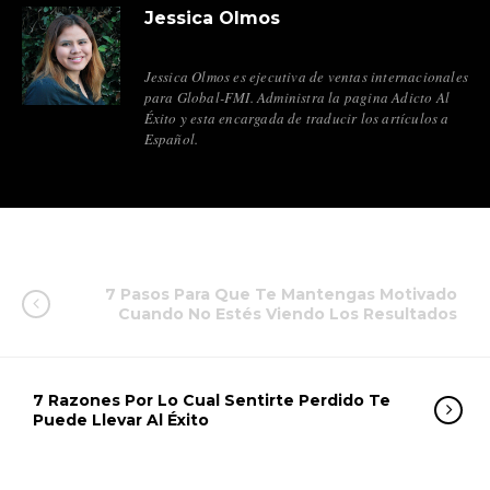
Jessica Olmos
Jessica Olmos es ejecutiva de ventas internacionales
para Global-FMI. Administra la pagina Adicto Al
Éxito y esta encargada de traducir los artículos a
Español.
7 Pasos Para Que Te Mantengas Motivado
Cuando No Estés Viendo Los Resultados
7 Razones Por Lo Cual Sentirte Perdido Te
Puede Llevar Al Éxito