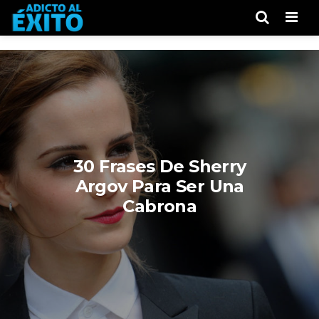
Men
30 Frases De Sherry
Argov Para Ser Una
Cabrona