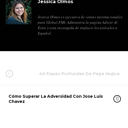
Jessica Olmos
Jessica Olmos es ejecutiva de ventas internacionales
para Global-FMI. Administra la pagina Adicto Al
Éxito y esta encargada de traducir los artículos a
Español.
40 Frases Profundas De Pepe Mujica
Cómo Superar La Adversidad Con Jose Luis
Chavez