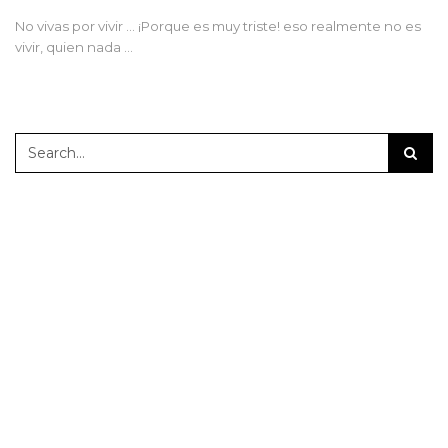
No vivas por vivir ... ¡Porque es muy triste! eso realmente no es
vivir, quien nada …