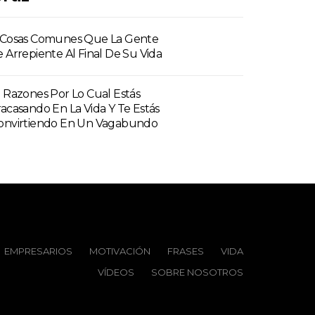
 Cosas Comunes Que La Gente
e Arrepiente Al Final De Su Vida
3 Razones Por Lo Cual Estás
racasando En La Vida Y Te Estás
onvirtiendo En Un Vagabundo
EMPRESARIOS
MOTIVACIÓN
FRASES
VIDA
VÍDEOS
SOBRE NOSOTROS