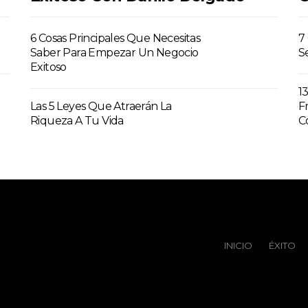
6 Cosas Principales Que Necesitas
7
Saber Para Empezar Un Negocio
S
Exitoso
1
Las 5 Leyes Que Atraerán La
F
Riqueza A Tu Vida
C
INICIO
ÉXITO‬