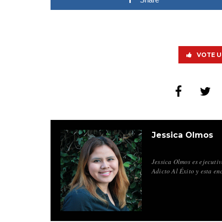
VOTE U
Jessica Olmos
Jessica Olmos es ejecuti
Adicto Al Éxito y esta en