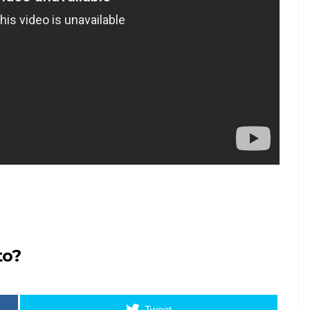
to?
Tweet