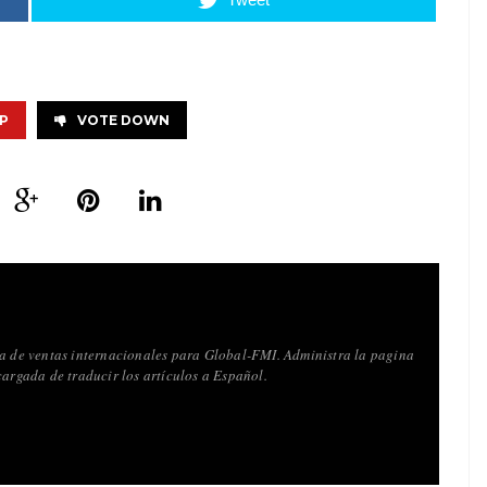
P
VOTE DOWN
va de ventas internacionales para Global-FMI. Administra la pagina
cargada de traducir los artículos a Español.