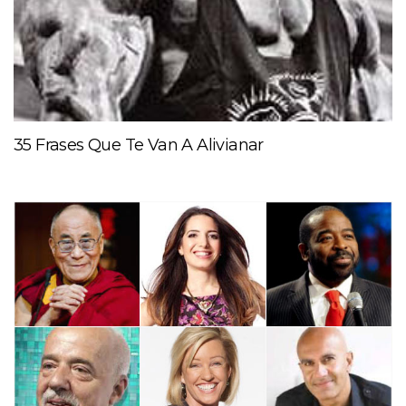
35 Frases Que Te Van A Alivianar