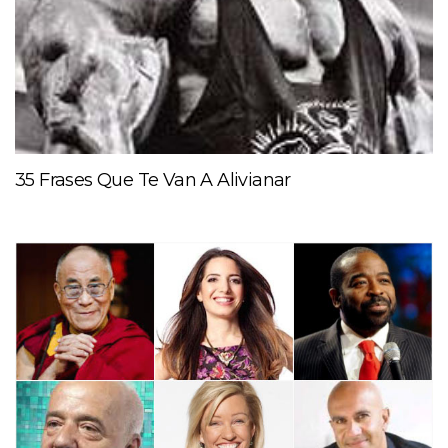
35 Frases Que Te Van A Alivianar