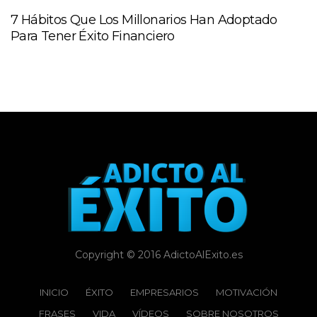
7 Hábitos Que Los Millonarios Han Adoptado
Para Tener Éxito Financiero
Copyright © 2016 AdictoAlExito.es
INICIO
ÉXITO‬
EMPRESARIOS
MOTIVACIÓN
FRASES
VIDA
VÍDEOS
SOBRE NOSOTROS