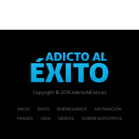
Copyright © 2016 AdictoAlExito.es
INICIO
ÉXITO‬
EMPRESARIOS
MOTIVACIÓN
FRASES
VIDA
VÍDEOS
SOBRE NOSOTROS