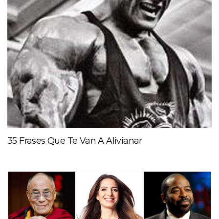
35 Frases Que Te Van A Alivianar