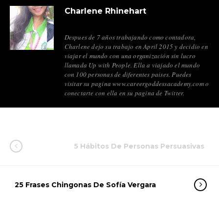
Charlene Rhinehart
Despues de 7 años trabajando como contadora,
Charlene dejo su trabajo en April 2015 y decidio en
viajar el mundo con una organización sin lucro
llamada Up with People. Ella a viajado el mundo
con 100 personas de diferentes paises. Puedes
visitar su pagina www.careergoddessacademy.com o
conectarte con ella en su pagina de Twitter.
5 Hábitos De Personas Persuasivas
25 Frases Chingonas De Sofía Vergara