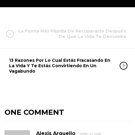
La Forma Más Rápida De Recuperarte Después
De Que La Vida Te Derrumba
13 Razones Por Lo Cual Estás Fracasando En
La Vida Y Te Estás Convirtiendo En Un
Vagabundo
ONE COMMENT
Alexis Arguello
APRIL 27, 2018