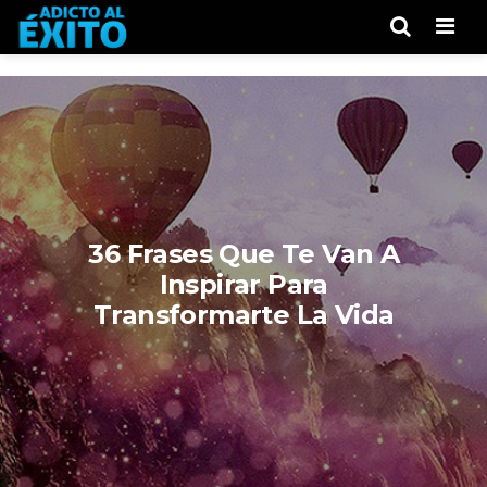
Men
36 Frases Que Te Van A
Inspirar Para
Transformarte La Vida