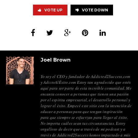
VOTE UP
VOTE DOWN
Joel Brown
Yo soy el CEO y fundador de Addicted2Success.com
y AdictoAlÉxito.com Estoy tan agradecido que estés
aquí para ser parte de esta increíble comunidad. Me
encanta conocer a personas que tienen una pasión
por el espíritu empresarial, el desarrollo personal y
lograr el éxito. Empecé este sitio con la intención de
educar a personas para que tengan inspiración
para que siempre se esfuerzan para llegar al éxito.
No importa cuáles sean tus circunstancias. Estoy
orgulloso de decir que a través de mi podcast y a
través de Addicted2Success hemos impactado a más