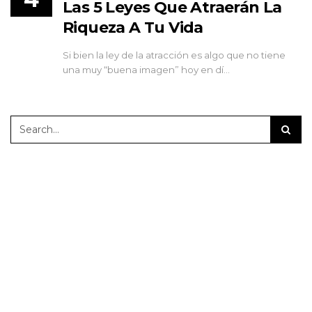
Las 5 Leyes Que Atraerán La
Riqueza A Tu Vida
Si bien la ley de la atracción es algo que no tiene
una muy “buena imagen” hoy en dí…