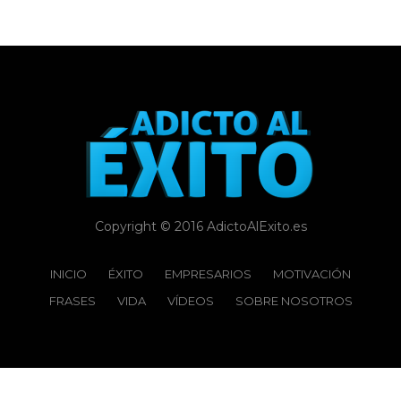
Copyright © 2016 AdictoAlExito.es
INICIO
ÉXITO‬
EMPRESARIOS
MOTIVACIÓN
FRASES
VIDA
VÍDEOS
SOBRE NOSOTROS