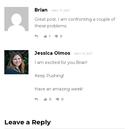
Brian
MAY 17, 2017
Great post. I am confronting a couple of
these problems.
1
0
Jessica Olmos
MAY 17, 2017
I am excited for you Brian!
Keep Pushing!
Have an amazing week!
0
0
Leave a Reply