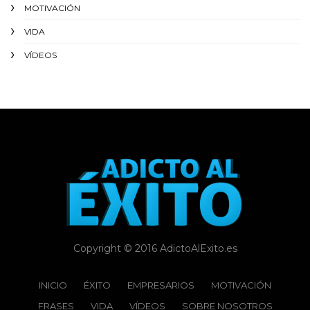
MOTIVACIÓN
VIDA
VÍDEOS
Copyright © 2016 AdictoAlExito.es
INICIO
ÉXITO‬
EMPRESARIOS
MOTIVACIÓN
FRASES
VIDA
VÍDEOS
SOBRE NOSOTROS