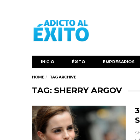
INICIO
ÉXITO‬
EMPRESARIOS
HOME
TAG ARCHIVE
TAG: SHERRY ARGOV
3
S
Sh
cr