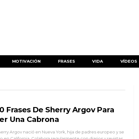
MOTIVACIÓN
FRASES
VIDA
VÍDEOS
0 Frases De Sherry Argov Para
er Una Cabrona
erry Argov nació en Nueva York, hija de padres europeo y se
ío en California. Colabora regularmente con diarios y revistas,