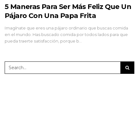
5 Maneras Para Ser Más Feliz Que Un
Pájaro Con Una Papa Frita
Imagínate que eres una pájaro ordinario que buscas comida
en el mundo. Has buscado comida por todos lados para que
pueda traerte satisfacción, porque b…