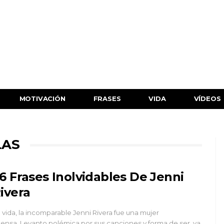
MOTIVACIÓN
FRASES
VIDA
VÍDEOS
LAS
6 Frases Inolvidables De Jenni
ivera
 vida, la incomparable Jenni Rivera fue una mujer
tensa. Levanto polémica por sus canciones y forma de ser, ya