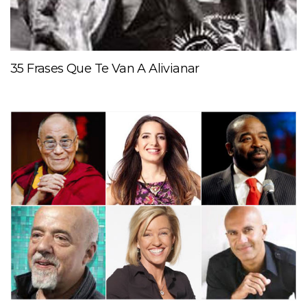
35 Frases Que Te Van A Alivianar