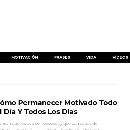
MOTIVACIÓN
FRASES
VIDA
VÍDEOS
ómo Permanecer Motivado Todo
l Día Y Todos Los Días
ensan que los que son exitosos y que son capaz de
nquistar montañas y alcanzar sus objetivos que son