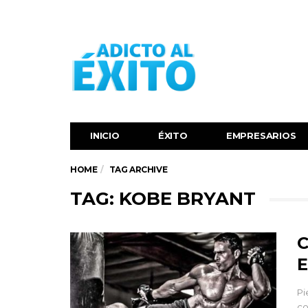
INICIO
ÉXITO‬
EMPRESARIOS
HOME
TAG ARCHIVE
TAG: KOBE BRYANT
C
E
Pi
co