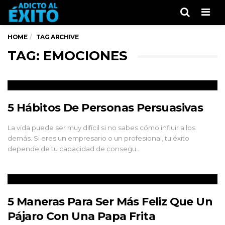
Men
HOME
TAG ARCHIVE
TAG: EMOCIONES
5 Hábitos De Personas Persuasivas
La vida puede ser muy difícil si no sabes cómo influir a los
demás. Si eres un empresario o un profesional, tu éxito
depende de tu capacidad de consegu…
5 Maneras Para Ser Más Feliz Que Un
Pájaro Con Una Papa Frita