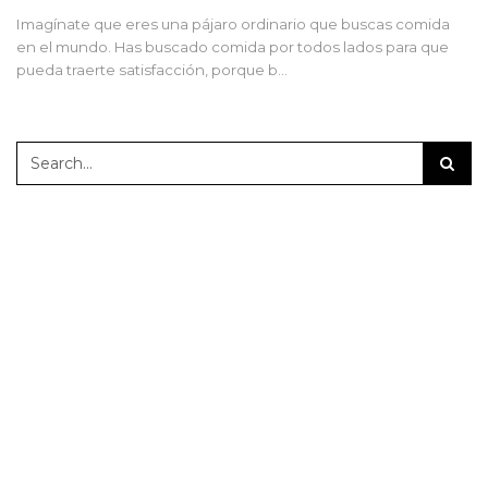
Imagínate que eres una pájaro ordinario que buscas comida
en el mundo. Has buscado comida por todos lados para que
pueda traerte satisfacción, porque b…