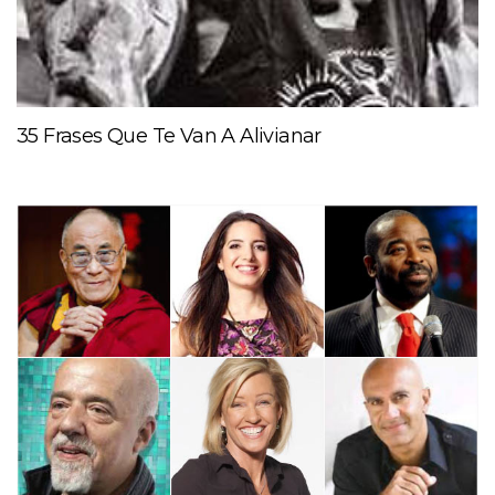
35 Frases Que Te Van A Alivianar