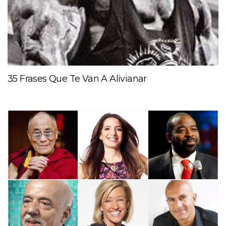
35 Frases Que Te Van A Alivianar