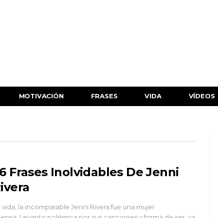
MOTIVACIÓN
FRASES
VIDA
VÍDEOS
6 Frases Inolvidables De Jenni
ivera
 vida, la incomparable Jenni Rivera fue una mujer
tensa. Levanto polémica por sus canciones y forma de ser, ya