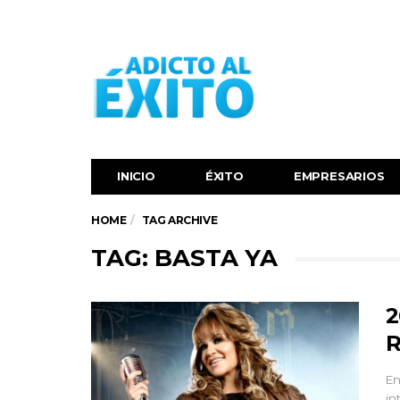
INICIO
ÉXITO‬
EMPRESARIOS
HOME
TAG ARCHIVE
TAG: BASTA YA
2
R
En
in