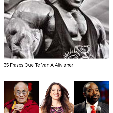
35 Frases Que Te Van A Alivianar