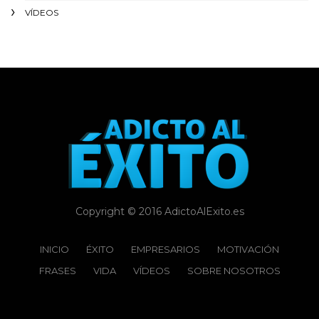
VÍDEOS
Copyright © 2016 AdictoAlExito.es
INICIO
ÉXITO‬
EMPRESARIOS
MOTIVACIÓN
FRASES
VIDA
VÍDEOS
SOBRE NOSOTROS