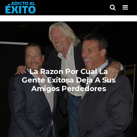
Men
La Razon Por Cual La
Gente Exitosa Deja A Sus
Amigos Perdedores