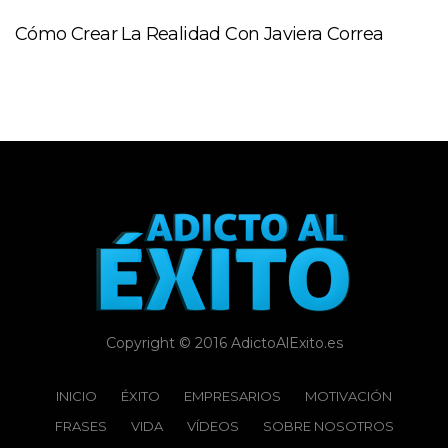
Cómo Crear La Realidad Con Javiera Correa
Copyright © 2016 AdictoAlExito.es
INICIO
ÉXITO‬
EMPRESARIOS
MOTIVACIÓN
FRASES
VIDA
VÍDEOS
SOBRE NOSOTROS