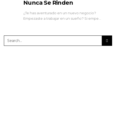
Nunca Se Rinden
¿Te has aventurado en un nuevo negocio?
Empezaste a trabajar en un sueño? Si empe…