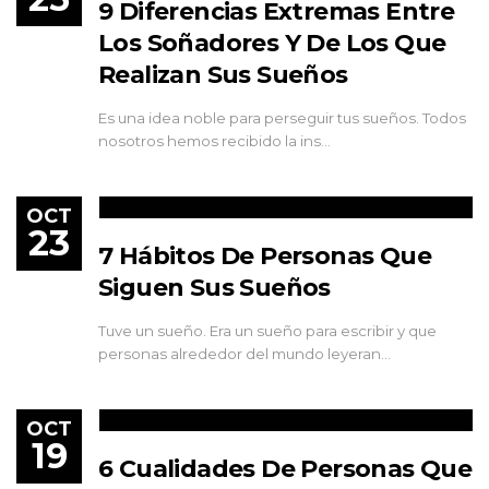
9 Diferencias Extremas Entre
Los Soñadores Y De Los Que
Realizan Sus Sueños
Es una idea noble para perseguir tus sueños. Todos
nosotros hemos recibido la ins…
OCT
23
7 Hábitos De Personas Que
Siguen Sus Sueños
Tuve un sueño. Era un sueño para escribir y que
personas alrededor del mundo leyeran…
OCT
19
6 Cualidades De Personas Que