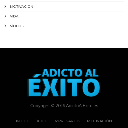
MOTIVACIÓN
VIDA
VÍDEOS
Copyright © 2016 AdictoAlExito.es
INICIO
ÉXITO‬
EMPRESARIOS
MOTIVACIÓN