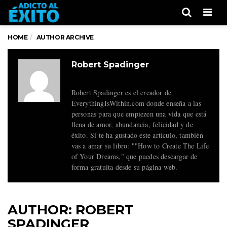
Men
HOME
AUTHOR ARCHIVE
Robert Spadinger
Robert Spadinger es el creador de
EverythingIsWithin.com donde enseña a las
personas para que empiezen una vida que está
llena de amor, abundancia, felicidad y de
éxito. Si te ha gustado este artículo, también
vas a amar su libro: ""How to Create The Life
of Your Dreams," que puedes descargar de
forma gratuita desde su página web.
AUTHOR:
ROBERT
SPADINGER