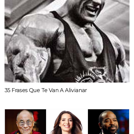
35 Frases Que Te Van A Alivianar