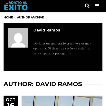
Men
HOME
AUTHOR ARCHIVE
David Ramos
David es un empresario creativo y es muy
optimista. Si tienes un sueño ya estás listo
para empezar a perseguirlo.
AUTHOR:
DAVID RAMOS
OCT
16