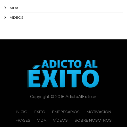
VIDA
VÍDEOS
Copyright © 2016 AdictoAlExito.es
INICIO
ÉXITO‬
EMPRESARIOS
MOTIVACIÓN
FRASES
VIDA
VÍDEOS
SOBRE NOSOTROS