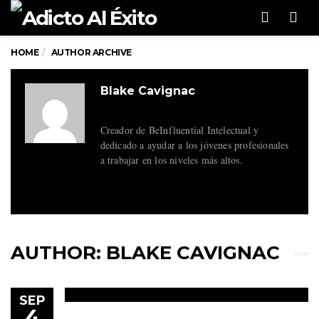
Men
HOME
AUTHOR ARCHIVE
Blake Cavignac
Creador de BeInfluential Intelectual y
dedicado a ayudar a los jóvenes profesionales
a trabajar en los niveles más altos.
AUTHOR:
BLAKE CAVIGNAC
SEP
4