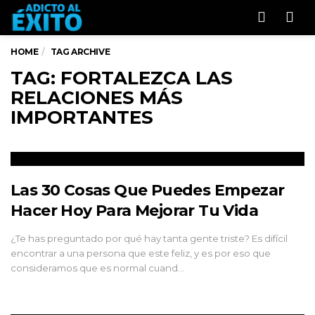
Men
HOME
TAG ARCHIVE
TAG: FORTALEZCA LAS
RELACIONES MÁS
IMPORTANTES
Las 30 Cosas Que Puedes Empezar
Hacer Hoy Para Mejorar Tu Vida
¿Te has preguntado por qué hay tanta gente triste? Es difícil
encontrar a una persona que este feliz, y es por eso que
consideramos que es normal cuand…