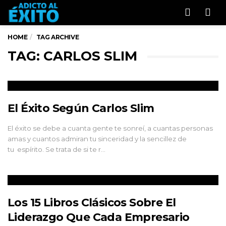
Men
HOME
TAG ARCHIVE
TAG: CARLOS SLIM
El Éxito Según Carlos Slim
El éxito se debe a cuanta gente te sonreí, a cuantas personas
amas y cuantos admiran tu sinceridad y la sencillez de
tu espírito. Se trata de si te r…
Los 15 Libros Clásicos Sobre El
Liderazgo Que Cada Empresario