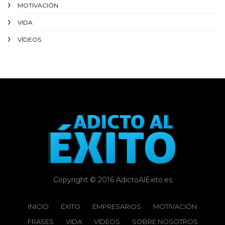
MOTIVACIÓN
VIDA
VÍDEOS
Copyright © 2016 AdictoAlExito.es
INICIO
ÉXITO‬
EMPRESARIOS
MOTIVACIÓN
FRASES
VIDA
VÍDEOS
SOBRE NOSOTROS