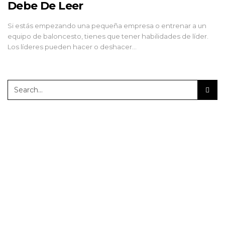
Debe De Leer
Si estás empezando una pequeña empresa o entrenar a un
equipo de baloncesto, tienes que tener habilidades de líder.
Los líderes pueden hacer o deshacer…