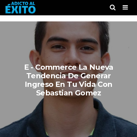
Men
E - Commerce La Nueva
Tendencia De Generar
Ingreso En Tu Vida Con
Sebastian Gomez