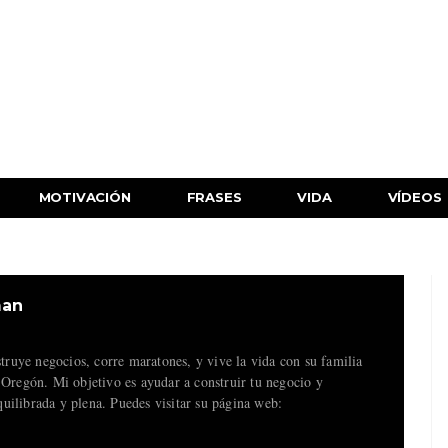
MOTIVACIÓN
FRASES
VIDA
VÍDEOS
man
uye negocios, corre maratones, y vive la vida con su familia
 Oregón. Mi objetivo es ayudar a construir tu negocio y
uilibrada y plena. Puedes visitar su página web: