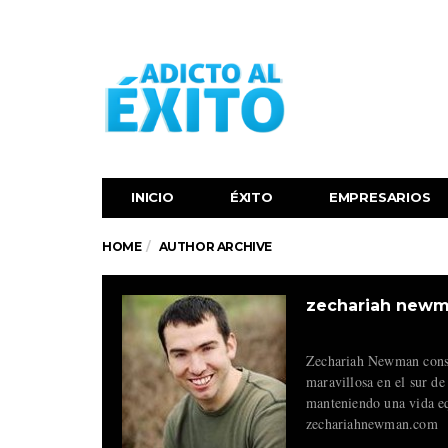
INICIO
ÉXITO‬
EMPRESARIOS
HOME
AUTHOR ARCHIVE
zechariah new
Zechariah Newman constr
maravillosa en el sur de
manteniendo una vida eq
zechariahnewman.com