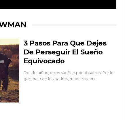
EWMAN
3 Pasos Para Que Dejes
De Perseguir El Sueño
Equivocado
Desde niños, otros sueñan por nosotros. Por lo
general, son los padres, maestros, en…