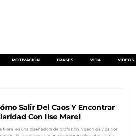
MOTIVACIÓN
FRASES
VIDA
VÍDEOS
ómo Salir Del Caos Y Encontrar
laridad Con Ilse Marel
se Marel es una diseñadora de profesión. Coach de vida por
cación, Su pasión es ayudar a mujeres inteligentes como