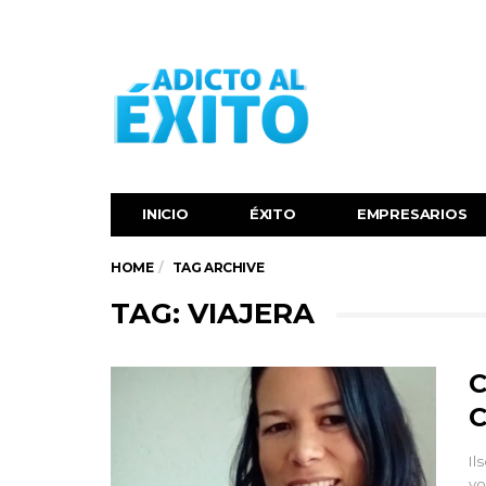
INICIO
ÉXITO‬
EMPRESARIOS
HOME
TAG ARCHIVE
TAG: VIAJERA
C
C
Il
vo