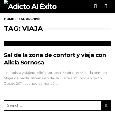
Men
HOME
TAG ARCHIVE
TAG: VIAJA
Sal de la zona de confort y viaja con
Alicia Sornosa
Periodista y viajera, Alicia Sornosa (Madrid, 1973) es la primera
Mujer de habla hispana en dar la vuelta al mundo en moto.
Desde 2011, cuando comenzó …