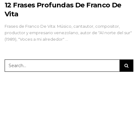
12 Frases Profundas De Franco De
Vita
Frases de Franco De Vita: Músico, cantautor, compositor,
productor y empresario venezolano, autor de "Al norte del sur"
(1989), "Voces a mi alrededor" …