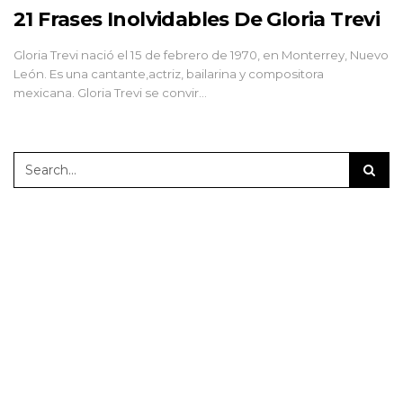
21 Frases Inolvidables De Gloria Trevi
Gloria Trevi nació el 15 de febrero de 1970, en Monterrey, Nuevo
León. Es una cantante,actriz, bailarina y compositora
mexicana. Gloria Trevi se convir…