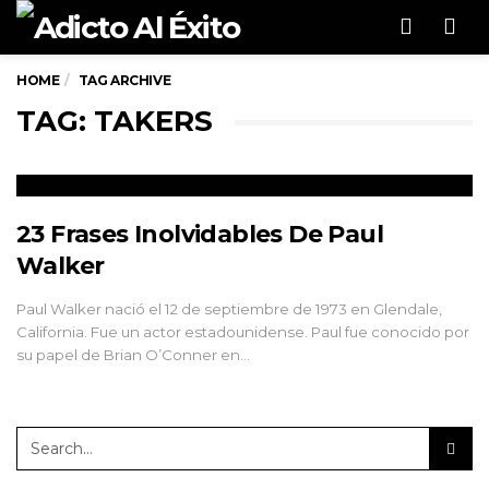
Men
HOME
TAG ARCHIVE
TAG: TAKERS
23 Frases Inolvidables De Paul
Walker
Paul Walker nació el 12 de septiembre de 1973 en Glendale,
California. Fue un actor estadounidense. Paul fue conocido por
su papel de Brian O’Conner en…