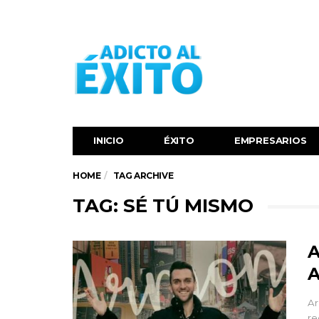
INICIO
ÉXITO‬
EMPRESARIOS
HOME
TAG ARCHIVE
TAG: SÉ TÚ MISMO
A
A
Ar
re