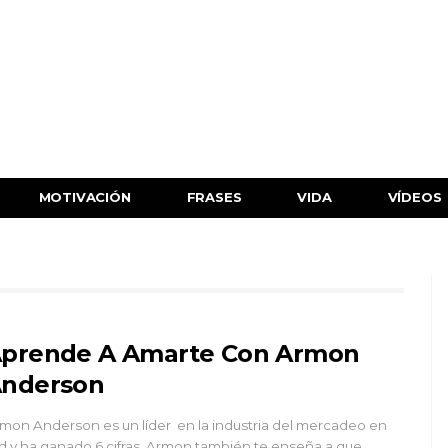
MOTIVACIÓN
FRASES
VIDA
VÍDEOS
prende A Amarte Con Armon
nderson
mon Anderson es un líder en la industria del mercadeo en
d y ha ganado 6 cifras. Armon también te enseña a que