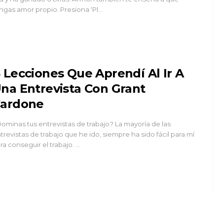
ngas amor propio. Presiona ‘Pl…
 Lecciones Que Aprendí Al Ir A
na Entrevista Con Grant
ardone
ominas tus entrevistas de trabajo? La mayoría de las
trevistas de trabajo que he ido, siempre ha sido fácil para mí
ra conseguir el trabajo. …