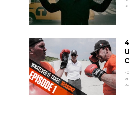
te
4
U
C
¿D
en
pa