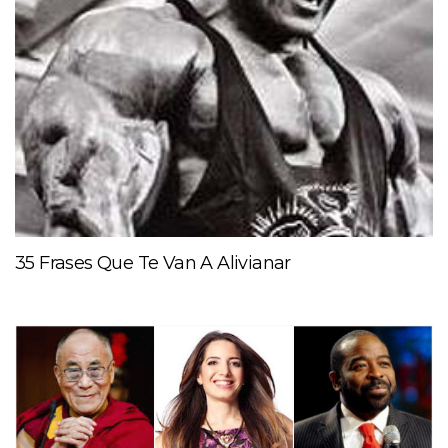
35 Frases Que Te Van A Alivianar