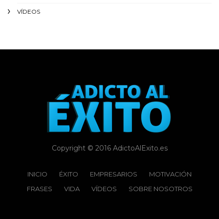
VÍDEOS
Copyright © 2016 AdictoAlExito.es
INICIO
ÉXITO‬
EMPRESARIOS
MOTIVACIÓN
FRASES
VIDA
VÍDEOS
SOBRE NOSOTROS