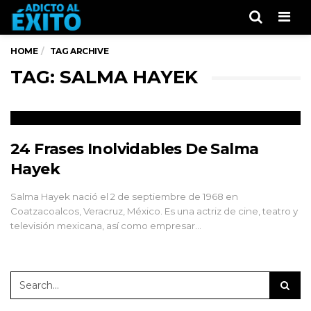
Men
HOME
TAG ARCHIVE
TAG: SALMA HAYEK
24 Frases Inolvidables De Salma
Hayek
Salma Hayek nació el 2 de septiembre de 1968 en
Coatzacoalcos, Veracruz, México. Es una actriz de cine, teatro y
televisión mexicana, así como empresar…