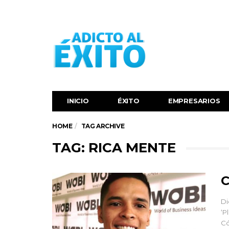
INICIO
ÉXITO‬
EMPRESARIOS
HOME
TAG ARCHIVE
TAG: RICA MENTE
C
Di
‘P
Có