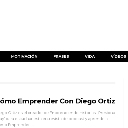
MOTIVACIÓN
FRASES
VIDA
VÍDEOS
ómo Emprender Con Diego Ortiz
ego Ortiz es el creador de Emprendiendo Historias. Presiona
lay’ para escuchar esta entrevista de podcast y aprende a
mo Emprender: …