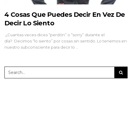
4 Cosas Que Puedes Decir En Vez De
Decir Lo Siento
¿Cuantas veces dices “perdón” o “sorry” durante el
día? Decimos “lo siento” por cosas sin sentido. Lo tenemos en
nuestro subconsciente para decir lo …