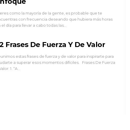
nfoque
 eres como la mayoría de la gente, es probable que te
cuentras con frecuencia deseando que hubiera más horas
 el día para llevar a cabo todas las…
2 Frases De Fuerza Y De Valor
unimos estas frases de fuerza y de valor para inspirarte para
udarte a superar esos momentos difíciles. Frases De Fuerza
Valor: 1. “A…