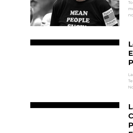
To
mo
no
L
E
P
La
Te
No
L
C
P