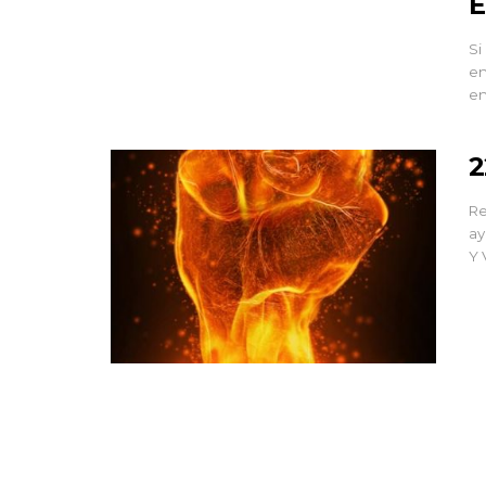
E
Si
en
en
2
Re
ay
Y 