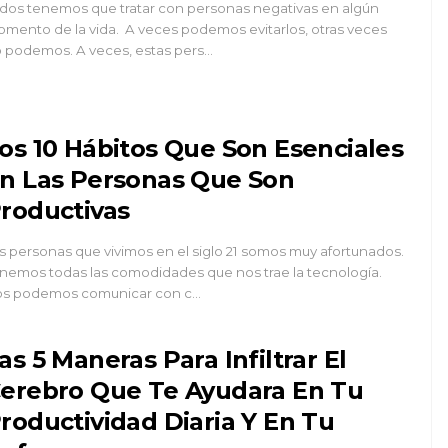
dos tenemos que tratar con personas negativas en algún
mento de la vida. A veces podemos evitarlos, otras veces
 podemos. A veces, estas pers…
os 10 Hábitos Que Son Esenciales
n Las Personas Que Son
roductivas
s personas que vivimos en el siglo 21 somos muy afortunados.
nemos todas las comodidades que nos trae la tecnología.
s podemos comunicar con c…
as 5 Maneras Para Infiltrar El
erebro Que Te Ayudara En Tu
roductividad Diaria Y En Tu