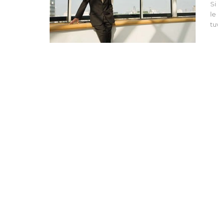
Si
le
tu