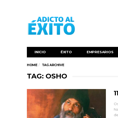
INICIO
ÉXITO‬
EMPRESARIOS
HOME
TAG ARCHIVE
TAG: OSHO
1
Os
Na
de