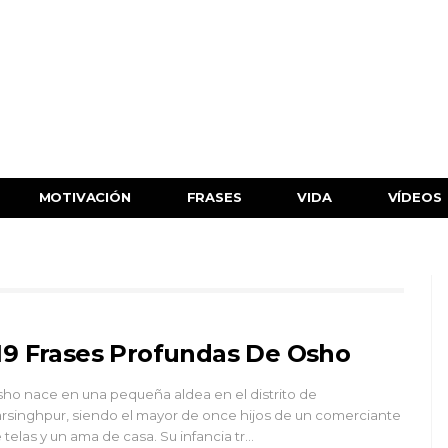
MOTIVACIÓN
FRASES
VIDA
VÍDEOS
19 Frases Profundas De Osho
ho nace en una pequeña aldea en el distrito de
rsinghpur, siendo el mayor de once hijos de un comerciante
 telas y un ama de casa. Su infancia tr…